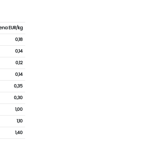
ena EUR/kg
0,18
0,14
0,12
0,14
0,35
0,30
1,00
1,10
1,40