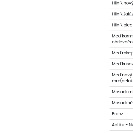
Hliník nov
Hliník žalú
Hliník ple
Meď karmy
ohrievačov
Meď mix-p
Meď kuso
Meď nový l
mm(nelak
Mosadz mi
Mosadzné 
Bronz
Antikor- N