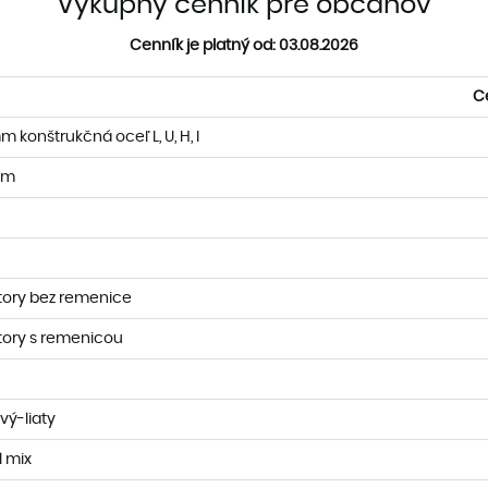
Výkupný cenník pre občanov
Cenník je platný od: 03.08.2026
C
 konštrukčná oceľ L, U, H, I
mm
tory bez remenice
tory s remenicou
vý-liaty
l mix