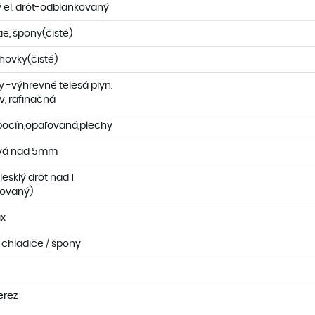
ý el. drôt-odblankovaný
zie, špony(čisté)
chovky(čisté)
 -výhrevné telesá plyn.
, rafinačná
ocín,opaľovaná,plechy
vá nad 5mm
esklý drôt nad 1
ovaný)
x
chladiče / špony
erez